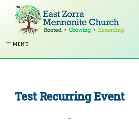
Skip
to
main
content
EAST
Rooted
MENU
ZORRA
MENNONITE
in
CHURCH
Christ.
Growing
Together
Test Recurring Event
in
Faith.
Extending
God’s
love.